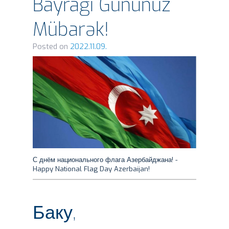
Bayrağı Gününüz
Mübarək!
Posted on
2022.11.09.
С днём национального флага Азербайджана! -
Happy National Flag Day Azerbaijan!
Баку,