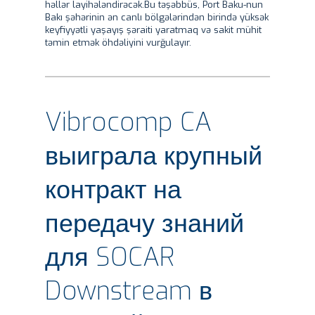
həllər layihələndirəcək.Bu təşəbbüs, Port Baku-nun
Bakı şəhərinin ən canlı bölgələrindən birində yüksək
keyfiyyətli yaşayış şəraiti yaratmaq və sakit mühit
təmin etmək öhdəliyini vurğulayır.
Vibrocomp CA
выиграла крупный
контракт на
передачу знаний
для SOCAR
Downstream в