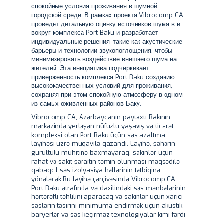
спокойные условия проживания в шумной
городской среде. В рамках проекта Vibrocomp CA
проведет детальную оценку источников шума в и
вокруг комплекса Port Baku и разработает
индивидуальные решения, такие как акустические
барьеры и технологии звукопоглощения, чтобы
минимизировать воздействие внешнего шума на
жителей. Эта инициатива подчеркивает
приверженность комплекса Port Baku созданию
высококачественных условий для проживания,
сохраняя при этом спокойную атмосферу в одном
из самых оживленных районов Баку.
Vibrocomp CA, Azərbaycanın paytaxtı Bakının
mərkəzində yerləşən nüfuzlu yaşayış və ticarət
kompleksi olan Port Baku üçün səs azaltma
layihəsi üzrə müqavilə qazandı. Layihə, şəhərin
gurultulu mühitinə baxmayaraq, sakinlər üçün
rahat və sakit şəraitin təmin olunması məqsədilə
qabaqcıl səs izolyasiya həllərinin tətbiqinə
yönələcək.Bu layihə çərçivəsində Vibrocomp CA
Port Baku ətrafında və daxilindəki səs mənbələrinin
hərtərəfli təhlilini aparacaq və sakinlər üçün xarici
səslərin təsirini minimuma endirmək üçün akustik
baryerlər və səs keçirməz texnologiyalar kimi fərdi