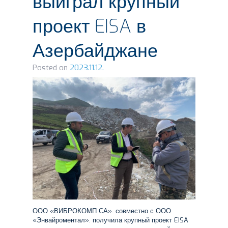
выиграл крупный
проект EISA в
Азербайджане
Posted on
2023.11.12.
ООО «ВИБРОКОМП СА». совместно с ООО
«Энвайроментал». получила крупный проект EISA