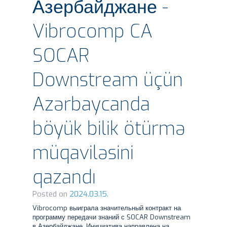
Азербайджане -
Vibrocomp CA
SOCAR
Downstream üçün
Azərbaycanda
böyük bilik ötürmə
müqaviləsini
qazandı
Posted on
2024.03.15.
Vibrocomp выиграла значительный контракт на
программу передачи знаний с SOCAR Downstream
в Азербайджане. Инициатива направлена на