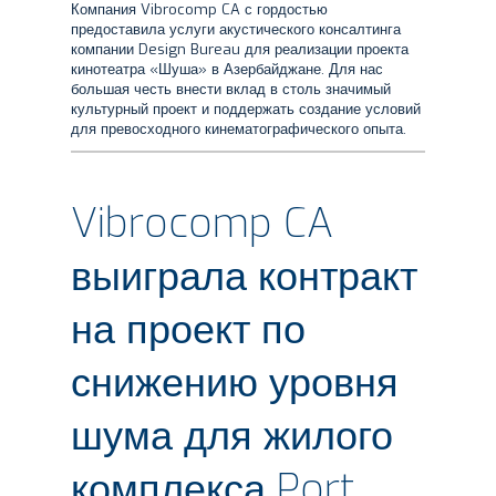
Компания Vibrocomp CA с гордостью
предоставила услуги акустического консалтинга
компании Design Bureau для реализации проекта
кинотеатра «Шуша» в Азербайджане. Для нас
большая честь внести вклад в столь значимый
культурный проект и поддержать создание условий
для превосходного кинематографического опыта.
Vibrocomp CA
выиграла контракт
на проект по
снижению уровня
шума для жилого
комплекса Port