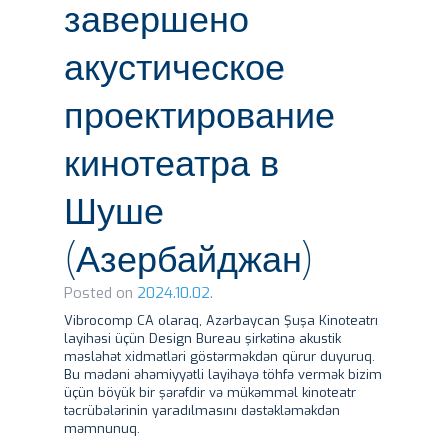
завершено
акустическое
проектирование
кинотеатра в
Шуше
(Азербайджан)
Posted on
2024.10.02.
Vibrocomp CA olaraq, Azərbaycan Şuşa Kinoteatrı
layihəsi üçün Design Bureau şirkətinə akustik
məsləhət xidmətləri göstərməkdən qürur duyuruq.
Bu mədəni əhəmiyyətli layihəyə töhfə vermək bizim
üçün böyük bir şərəfdir və mükəmməl kinoteatr
təcrübələrinin yaradılmasını dəstəkləməkdən
məmnunuq.