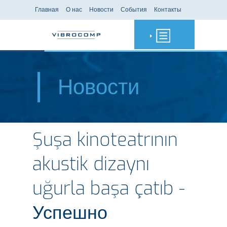
Главная
О нас
Новости
События
Контакты
Новости
Şuşa kinoteatrının
akustik dizaynı
uğurla başa çatıb -
Успешно