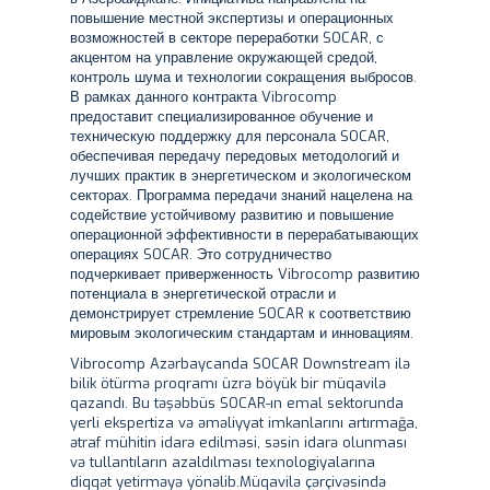
повышение местной экспертизы и операционных
возможностей в секторе переработки SOCAR, с
акцентом на управление окружающей средой,
контроль шума и технологии сокращения выбросов.
В рамках данного контракта Vibrocomp
предоставит специализированное обучение и
техническую поддержку для персонала SOCAR,
обеспечивая передачу передовых методологий и
лучших практик в энергетическом и экологическом
секторах. Программа передачи знаний нацелена на
содействие устойчивому развитию и повышение
операционной эффективности в перерабатывающих
операциях SOCAR. Это сотрудничество
подчеркивает приверженность Vibrocomp развитию
потенциала в энергетической отрасли и
демонстрирует стремление SOCAR к соответствию
мировым экологическим стандартам и инновациям.
Vibrocomp Azərbaycanda SOCAR Downstream ilə
bilik ötürmə proqramı üzrə böyük bir müqavilə
qazandı. Bu təşəbbüs SOCAR-ın emal sektorunda
yerli ekspertiza və əməliyyat imkanlarını artırmağa,
ətraf mühitin idarə edilməsi, səsin idarə olunması
və tullantıların azaldılması texnologiyalarına
diqqət yetirməyə yönəlib.Müqavilə çərçivəsində