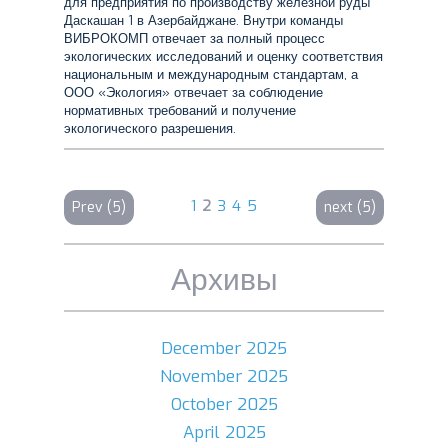
для предприятия по производству железной руды
Даскашан 1 в Азербайджане. Внутри команды
ВИБРОКОМП отвечает за полный процесс
экологических исследований и оценку соответствия
национальным и международным стандартам, а
ООО «Экология» отвечает за соблюдение
нормативных требований и получение
экологического разрешения.
1
2
3
4
5
Prev (5)
next (5)
Архивы
December 2025
November 2025
October 2025
April 2025