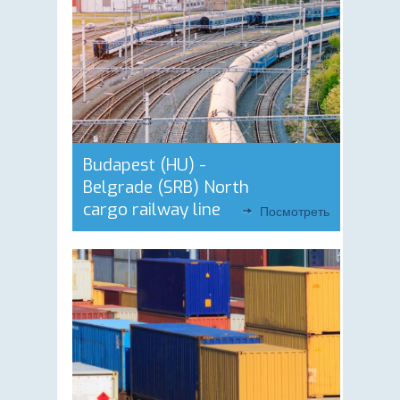
Budapest (HU) -
Belgrade (SRB) North
cargo railway line
Посмотреть