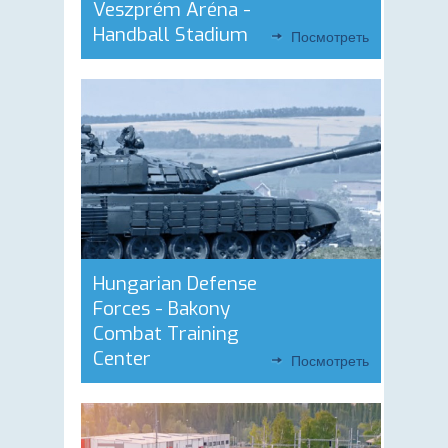
Veszprém Aréna -
Handball Stadium
Посмотреть
Hungarian Defense
Forces - Bakony
Combat Training
Center
Посмотреть