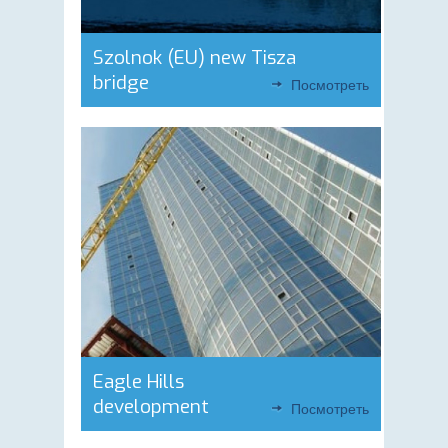
Szolnok (EU) new Tisza
bridge
Посмотреть
Eagle Hills
development
Посмотреть